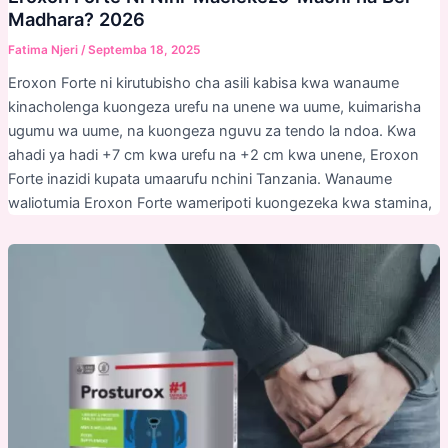
Madhara? 2026
Fatima Njeri
/
Septemba 18, 2025
Eroxon Forte ni kirutubisho cha asili kabisa kwa wanaume
kinacholenga kuongeza urefu na unene wa uume, kuimarisha
ugumu wa uume, na kuongeza nguvu za tendo la ndoa. Kwa
ahadi ya hadi +7 cm kwa urefu na +2 cm kwa unene, Eroxon
Forte inazidi kupata umaarufu nchini Tanzania. Wanaume
waliotumia Eroxon Forte wameripoti kuongezeka kwa stamina,