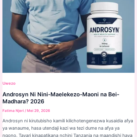
Uwezo
Androsyn Ni Nini-Maelekezo-Maoni na Bei-
Madhara? 2026
Fatima Njeri
/
Mei 29, 2026
Androsyn ni kirutubisho kamili kilichotengenezwa kusaidia afya
ya wanaume, hasa utendaji kazi wa tezi dume na afya ya
ngono. Tayari kinapatikana nchini Tanzania na maandishi haya