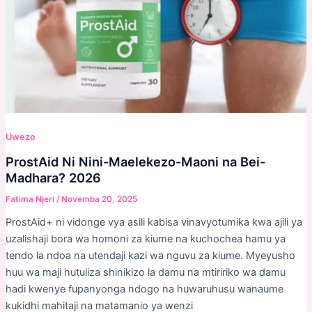
Uwezo
ProstAid Ni Nini-Maelekezo-Maoni na Bei-
Madhara? 2026
Fatima Njeri
/
Novemba 20, 2025
ProstAid+ ni vidonge vya asili kabisa vinavyotumika kwa ajili ya
uzalishaji bora wa homoni za kiume na kuchochea hamu ya
tendo la ndoa na utendaji kazi wa nguvu za kiume. Myeyusho
huu wa maji hutuliza shinikizo la damu na mtiririko wa damu
hadi kwenye fupanyonga ndogo na huwaruhusu wanaume
kukidhi mahitaji na matamanio ya wenzi