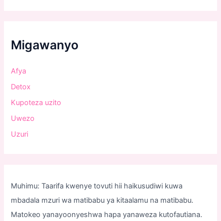
Migawanyo
Afya
Detox
Kupoteza uzito
Uwezo
Uzuri
Muhimu: Taarifa kwenye tovuti hii haikusudiwi kuwa
mbadala mzuri wa matibabu ya kitaalamu na matibabu.
Matokeo yanayoonyeshwa hapa yanaweza kutofautiana.