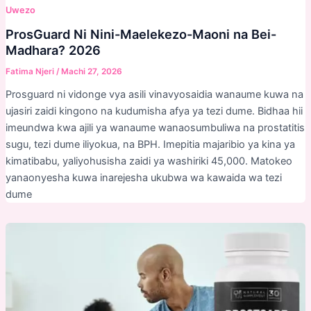
Uwezo
ProsGuard Ni Nini-Maelekezo-Maoni na Bei-
Madhara? 2026
Fatima Njeri
/
Machi 27, 2026
Prosguard ni vidonge vya asili vinavyosaidia wanaume kuwa na
ujasiri zaidi kingono na kudumisha afya ya tezi dume. Bidhaa hii
imeundwa kwa ajili ya wanaume wanaosumbuliwa na prostatitis
sugu, tezi dume iliyokua, na BPH. Imepitia majaribio ya kina ya
kimatibabu, yaliyohusisha zaidi ya washiriki 45,000. Matokeo
yanaonyesha kuwa inarejesha ukubwa wa kawaida wa tezi
dume