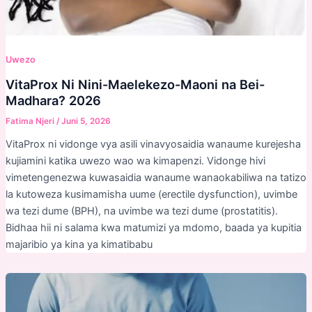
Uwezo
VitaProx Ni Nini-Maelekezo-Maoni na Bei-
Madhara? 2026
Fatima Njeri
/
Juni 5, 2026
VitaProx ni vidonge vya asili vinavyosaidia wanaume kurejesha
kujiamini katika uwezo wao wa kimapenzi. Vidonge hivi
vimetengenezwa kuwasaidia wanaume wanaokabiliwa na tatizo
la kutoweza kusimamisha uume (erectile dysfunction), uvimbe
wa tezi dume (BPH), na uvimbe wa tezi dume (prostatitis).
Bidhaa hii ni salama kwa matumizi ya mdomo, baada ya kupitia
majaribio ya kina ya kimatibabu