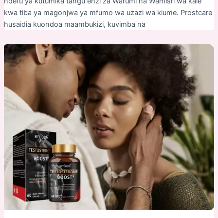
ndefu ya kutumika tangu enzi za Warumi na Wamisri wa kale
kwa tiba ya magonjwa ya mfumo wa uzazi wa kiume. Prostcare
husaidia kuondoa maambukizi, kuvimba na