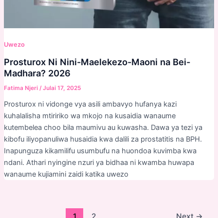
Uwezo
Prosturox Ni Nini-Maelekezo-Maoni na Bei-
Madhara? 2026
Fatima Njeri
/
Julai 17, 2025
Prosturox ni vidonge vya asili ambavyo hufanya kazi
kuhalalisha mtiririko wa mkojo na kusaidia wanaume
kutembelea choo bila maumivu au kuwasha. Dawa ya tezi ya
kibofu iliyopanuliwa husaidia kwa dalili za prostatitis na BPH.
Inapunguza kikamilifu usumbufu na huondoa kuvimba kwa
ndani. Athari nyingine nzuri ya bidhaa ni kwamba huwapa
wanaume kujiamini zaidi katika uwezo
Post
1
2
Next
→