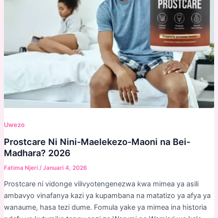
Uwezo
Prostcare Ni Nini-Maelekezo-Maoni na Bei-
Madhara? 2026
Fatima Njeri
/
Januari 4, 2026
Prostcare ni vidonge vilivyotengenezwa kwa mimea ya asili
ambavyo vinafanya kazi ya kupambana na matatizo ya afya ya
wanaume, hasa tezi dume. Fomula yake ya mimea ina historia