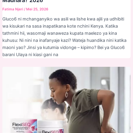
Madhara? 2026
Fatima Njeri
/
Mei 25, 2026
Gluco6 ni mchanganyiko wa asili wa lishe kwa ajili ya udhibiti
wa kisukari na sasa inapatikana kote nchini Kenya. Katika
tathmini hii, wasomaji wanaweza kupata maelezo ya kina
kuhusu: Ni nini na inafanyaje kazi? Wateja huandika nini katika
maoni yao? Jinsi ya kutumia vidonge – kipimo? Bei ya Gluco6
barani Ulaya ni kiasi gani na