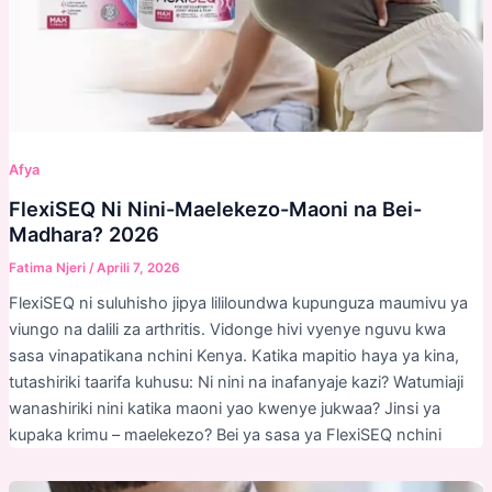
Afya
FlexiSEQ Ni Nini-Maelekezo-Maoni na Bei-
Madhara? 2026
Fatima Njeri
/
Aprili 7, 2026
FlexiSEQ ni suluhisho jipya lililoundwa kupunguza maumivu ya
viungo na dalili za arthritis. Vidonge hivi vyenye nguvu kwa
sasa vinapatikana nchini Kenya. Katika mapitio haya ya kina,
tutashiriki taarifa kuhusu: Ni nini na inafanyaje kazi? Watumiaji
wanashiriki nini katika maoni yao kwenye jukwaa? Jinsi ya
kupaka krimu – maelekezo? Bei ya sasa ya FlexiSEQ nchini