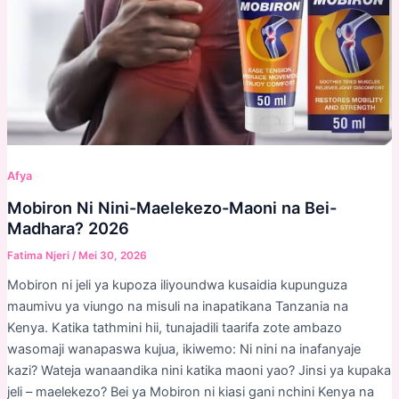
Afya
Mobiron Ni Nini-Maelekezo-Maoni na Bei-
Madhara? 2026
Fatima Njeri
/
Mei 30, 2026
Mobiron ni jeli ya kupoza iliyoundwa kusaidia kupunguza
maumivu ya viungo na misuli na inapatikana Tanzania na
Kenya. Katika tathmini hii, tunajadili taarifa zote ambazo
wasomaji wanapaswa kujua, ikiwemo: Ni nini na inafanyaje
kazi? Wateja wanaandika nini katika maoni yao? Jinsi ya kupaka
jeli – maelekezo? Bei ya Mobiron ni kiasi gani nchini Kenya na