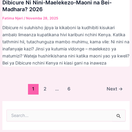
Dibicure Ni Nini-Maelekezo-Maoni na Bei-
Madhara? 2026
Fatima Njeri
/
Novemba 28, 2025
Dibicure ni suluhisho jipya la kikaboni la kudhibiti kisukari
ambalo limeanza kupatikana hivi karibuni nchini Kenya. Katika
tathmini hii, tutachunguza mambo muhimu, kama vile: Ni nini na
inafanyaje kazi? Jinsi ya kutumia vidonge – maelekezo ya
matumizi? Wateja hushirikishana nini katika maoni yao ya kweli?
Bei ya Dibicure nchini Kenya ni kiasi gani na inaweza
Post
1
2
…
6
Next
→
pagination
S
e
a
r