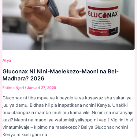
Afya
Gluconax Ni Nini-Maelekezo-Maoni na Bei-
Madhara? 2026
Fatima Njeri
/
Januari 27, 2026
Gluconax ni tiba mpya ya kibayolojia ya kusawazisha sukari ya
juu ya damu. Bidhaa hii pia inapatikana nchini Kenya. Uhakiki
huu utaangazia mambo muhimu kama vile: Ni nini na inafanyaje
kazi? Maoni na maoni ya watumiaji yaliyopo ni yapi? Vipirini hivi
vinatumiwaje – kipimo na maelekezo? Bei ya Gluconax nchini
Kenya ni kiasi gani na