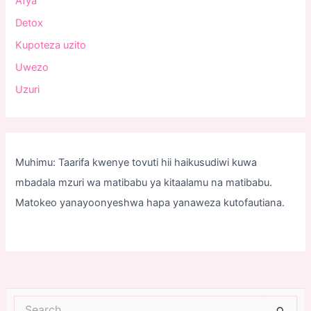
Afya
Detox
Kupoteza uzito
Uwezo
Uzuri
Muhimu: Taarifa kwenye tovuti hii haikusudiwi kuwa
mbadala mzuri wa matibabu ya kitaalamu na matibabu.
Matokeo yanayoonyeshwa hapa yanaweza kutofautiana.
Search