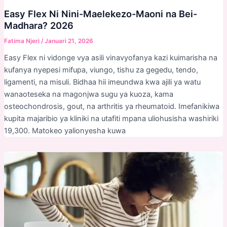
Easy Flex Ni Nini-Maelekezo-Maoni na Bei-
Madhara? 2026
Fatima Njeri
/
Januari 21, 2026
Easy Flex ni vidonge vya asili vinavyofanya kazi kuimarisha na
kufanya nyepesi mifupa, viungo, tishu za gegedu, tendo,
ligamenti, na misuli. Bidhaa hii imeundwa kwa ajili ya watu
wanaoteseka na magonjwa sugu ya kuoza, kama
osteochondrosis, gout, na arthritis ya rheumatoid. Imefanikiwa
kupita majaribio ya kliniki na utafiti mpana uliohusisha washiriki
19,300. Matokeo yalionyesha kuwa