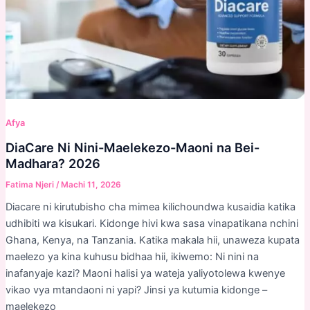
Afya
DiaCare Ni Nini-Maelekezo-Maoni na Bei-
Madhara? 2026
Fatima Njeri
/
Machi 11, 2026
Diacare ni kirutubisho cha mimea kilichoundwa kusaidia katika
udhibiti wa kisukari. Kidonge hivi kwa sasa vinapatikana nchini
Ghana, Kenya, na Tanzania. Katika makala hii, unaweza kupata
maelezo ya kina kuhusu bidhaa hii, ikiwemo: Ni nini na
inafanyaje kazi? Maoni halisi ya wateja yaliyotolewa kwenye
vikao vya mtandaoni ni yapi? Jinsi ya kutumia kidonge –
maelekezo