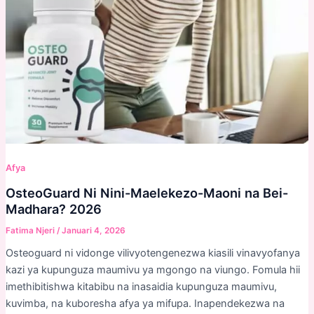
Afya
OsteoGuard Ni Nini-Maelekezo-Maoni na Bei-
Madhara? 2026
Fatima Njeri
/
Januari 4, 2026
Osteoguard ni vidonge vilivyotengenezwa kiasili vinavyofanya
kazi ya kupunguza maumivu ya mgongo na viungo. Fomula hii
imethibitishwa kitabibu na inasaidia kupunguza maumivu,
kuvimba, na kuboresha afya ya mifupa. Inapendekezwa na