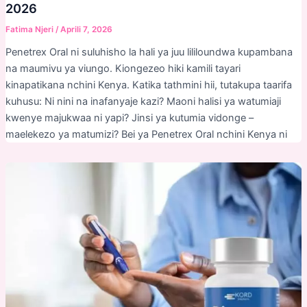
2026
Fatima Njeri
/
Aprili 7, 2026
Penetrex Oral ni suluhisho la hali ya juu lililoundwa kupambana
na maumivu ya viungo. Kiongezeo hiki kamili tayari
kinapatikana nchini Kenya. Katika tathmini hii, tutakupa taarifa
kuhusu: Ni nini na inafanyaje kazi? Maoni halisi ya watumiaji
kwenye majukwaa ni yapi? Jinsi ya kutumia vidonge –
maelekezo ya matumizi? Bei ya Penetrex Oral nchini Kenya ni