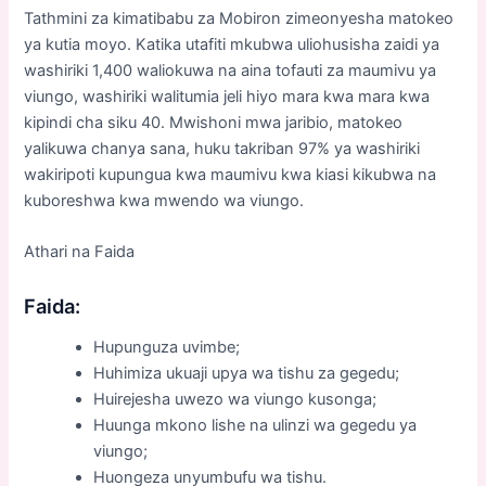
Tathmini za kimatibabu za Mobiron zimeonyesha matokeo
ya kutia moyo. Katika utafiti mkubwa uliohusisha zaidi ya
washiriki 1,400 waliokuwa na aina tofauti za maumivu ya
viungo, washiriki walitumia jeli hiyo mara kwa mara kwa
kipindi cha siku 40. Mwishoni mwa jaribio, matokeo
yalikuwa chanya sana, huku takriban 97% ya washiriki
wakiripoti kupungua kwa maumivu kwa kiasi kikubwa na
kuboreshwa kwa mwendo wa viungo.
Athari na Faida
Faida:
Hupunguza uvimbe;
Huhimiza ukuaji upya wa tishu za gegedu;
Huirejesha uwezo wa viungo kusonga;
Huunga mkono lishe na ulinzi wa gegedu ya
viungo;
Huongeza unyumbufu wa tishu.