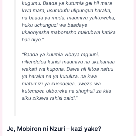
kugumu. Baada ya kutumia gel hii mara
kwa mara, usumbufu ulipungua haraka,
na baada ya muda, maumivu yalitoweka,
huku uchunguzi wa baadaye
ukaonyesha maboresho makubwa katika
hali hiyo.”
“Baada ya kuumia vibaya mguuni,
niliendelea kuhisi maumivu na ukakamaa
wakati wa kupona. Dawa hii ilitoa nafuu
ya haraka na ya kutuliza, na kwa
matumizi ya kuendelea, uwezo wa
kutembea uliboreka na shughuli za kila
siku zikawa rahisi zaidi.”
Je, Mobiron ni Nzuri –
kazi yake
?