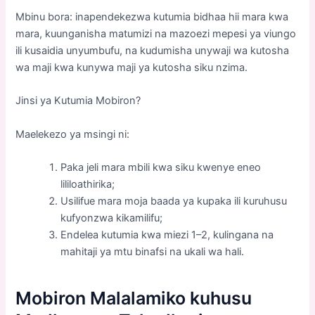
Mbinu bora: inapendekezwa kutumia bidhaa hii mara kwa
mara, kuunganisha matumizi na mazoezi mepesi ya viungo
ili kusaidia unyumbufu, na kudumisha unywaji wa kutosha
wa maji kwa kunywa maji ya kutosha siku nzima.
Jinsi ya Kutumia Mobiron?
Maelekezo ya msingi ni:
Paka jeli mara mbili kwa siku kwenye eneo
lililoathirika;
Usilifue mara moja baada ya kupaka ili kuruhusu
kufyonzwa kikamilifu;
Endelea kutumia kwa miezi 1–2, kulingana na
mahitaji ya mtu binafsi na ukali wa hali.
Mobiron
Malalamiko kuhusu