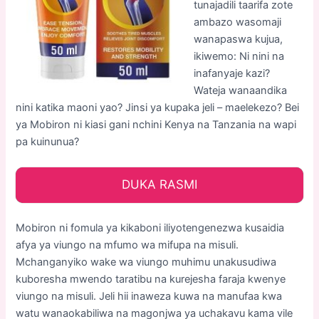
tunajadili taarifa zote
ambazo wasomaji
wanapaswa kujua,
ikiwemo: Ni nini na
inafanyaje kazi?
Wateja wanaandika
nini katika maoni yao? Jinsi ya kupaka jeli – maelekezo? Bei
ya Mobiron ni kiasi gani nchini Kenya na Tanzania na wapi
pa kuinunua?
DUKA RASMI
Mobiron ni fomula ya kikaboni iliyotengenezwa kusaidia
afya ya viungo na mfumo wa mifupa na misuli.
Mchanganyiko wake wa viungo muhimu unakusudiwa
kuboresha mwendo taratibu na kurejesha faraja kwenye
viungo na misuli. Jeli hii inaweza kuwa na manufaa kwa
watu wanaokabiliwa na magonjwa ya uchakavu kama vile