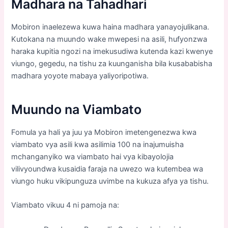
Madhara na Tahadhari
Mobiron inaelezewa kuwa haina madhara yanayojulikana.
Kutokana na muundo wake mwepesi na asili, hufyonzwa
haraka kupitia ngozi na imekusudiwa kutenda kazi kwenye
viungo, gegedu, na tishu za kuunganisha bila kusababisha
madhara yoyote mabaya yaliyoripotiwa.
Muundo na Viambato
Fomula ya hali ya juu ya Mobiron imetengenezwa kwa
viambato vya asili kwa asilimia 100 na inajumuisha
mchanganyiko wa viambato hai vya kibayolojia
vilivyoundwa kusaidia faraja na uwezo wa kutembea wa
viungo huku vikipunguza uvimbe na kukuza afya ya tishu.
Viambato vikuu 4 ni pamoja na: