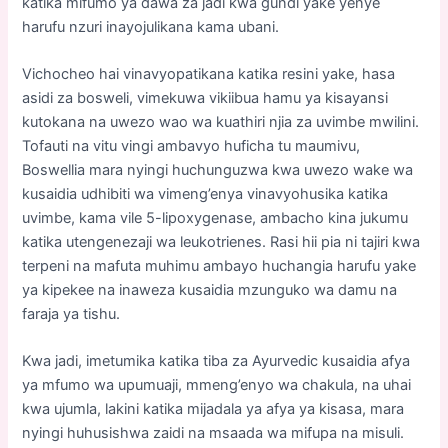
katika mifumo ya dawa za jadi kwa gundi yake yenye
harufu nzuri inayojulikana kama ubani.
Vichocheo hai vinavyopatikana katika resini yake, hasa
asidi za bosweli, vimekuwa vikiibua hamu ya kisayansi
kutokana na uwezo wao wa kuathiri njia za uvimbe mwilini.
Tofauti na vitu vingi ambavyo huficha tu maumivu,
Boswellia mara nyingi huchunguzwa kwa uwezo wake wa
kusaidia udhibiti wa vimeng’enya vinavyohusika katika
uvimbe, kama vile 5-lipoxygenase, ambacho kina jukumu
katika utengenezaji wa leukotrienes. Rasi hii pia ni tajiri kwa
terpeni na mafuta muhimu ambayo huchangia harufu yake
ya kipekee na inaweza kusaidia mzunguko wa damu na
faraja ya tishu.
Kwa jadi, imetumika katika tiba za Ayurvedic kusaidia afya
ya mfumo wa upumuaji, mmeng’enyo wa chakula, na uhai
kwa ujumla, lakini katika mijadala ya afya ya kisasa, mara
nyingi huhusishwa zaidi na msaada wa mifupa na misuli.