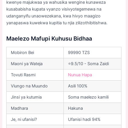
kwenye majukwaa ya wahusika wengine kunaweza
kusababisha kupata vyanzo visivyotegemewa na
udanganyifu unaowezekana, kwa hivyo maagizo
yanapaswa kuwekwa kupitia tu njia zilizothibitishwa.
Maelezo Mafupi Kuhusu Bidhaa
Mobiron Bei
99990 TZS
Maoni ya Wateja
⭐9.5/10 - Soma Zaidi
Tovuti Rasmi
Nunua Hapa
Viungo na Muundo
Asili 100%
Jinsi ya kutumia
Soma maelezo kamili
Madhara
Hakuna
Je, ni ufanisi?
Ufanisi hadi 94%