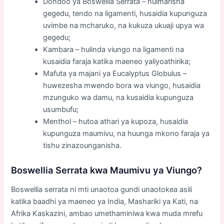
Dondoo ya Boswellia Serrata – huimarisha
gegedu, tendo na ligamenti, husaidia kupunguza
uvimbe na mcharuko, na kukuza ukuaji upya wa
gegedu;
Kambara – hulinda viungo na ligamenti na
kusaidia faraja katika maeneo yaliyoathirika;
Mafuta ya majani ya Eucalyptus Globulus –
huwezesha mwendo bora wa viungo, husaidia
mzunguko wa damu, na kusaidia kupunguza
usumbufu;
Menthol – hutoa athari ya kupoza, husaidia
kupunguza maumivu, na huunga mkono faraja ya
tishu zinazounganisha.
Boswellia Serrata kwa Maumivu ya Viungo?
Boswellia serrata ni mti unaotoa gundi unaotokea asili
katika baadhi ya maeneo ya India, Mashariki ya Kati, na
Afrika Kaskazini, ambao umethaminiwa kwa muda mrefu