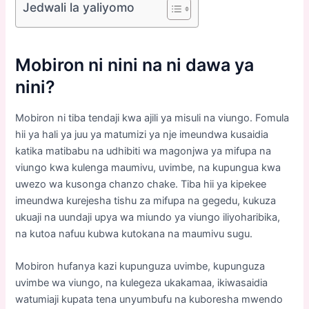
Jedwali la yaliyomo
Mobiron ni nini na
ni dawa ya
nini
?
Mobiron ni tiba tendaji kwa ajili ya misuli na viungo. Fomula
hii ya hali ya juu ya matumizi ya nje imeundwa kusaidia
katika matibabu na udhibiti wa magonjwa ya mifupa na
viungo kwa kulenga maumivu, uvimbe, na kupungua kwa
uwezo wa kusonga chanzo chake. Tiba hii ya kipekee
imeundwa kurejesha tishu za mifupa na gegedu, kukuza
ukuaji na uundaji upya wa miundo ya viungo iliyoharibika,
na kutoa nafuu kubwa kutokana na maumivu sugu.
Mobiron hufanya kazi kupunguza uvimbe, kupunguza
uvimbe wa viungo, na kulegeza ukakamaa, ikiwasaidia
watumiaji kupata tena unyumbufu na kuboresha mwendo