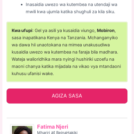
Inasaidia uwezo wa kutembea na utendaji wa
mwili kwa ujumla katika shughuli za kila siku.
Kwa ufupi
: Gel ya asili ya kusaidia viungo,
Mobiron
,
sasa inapatikana Kenya na Tanzania. Mchanganyiko
wa dawa hii unaotokana na mimea unakusudiwa
kusaidia uwezo wa kutembea na faraja bila madhara.
Wateja walioridhika mara nyingi hushiriki uzoefu na
maoni chanya katika mijadala na vikao vya mtandaoni
kuhusu ufanisi wake.
AGIZA SASA
Fatima Njeri
at
Mhariri
BeinaHakiki