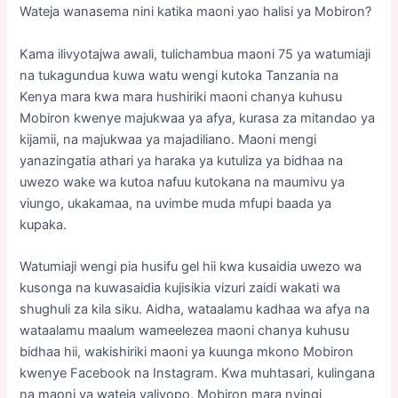
Wateja wanasema nini katika maoni yao halisi ya Mobiron?
Kama ilivyotajwa awali, tulichambua maoni 75 ya watumiaji
na tukagundua kuwa watu wengi kutoka Tanzania na
Kenya mara kwa mara hushiriki maoni chanya kuhusu
Mobiron kwenye majukwaa ya afya, kurasa za mitandao ya
kijamii, na majukwaa ya majadiliano. Maoni mengi
yanazingatia athari ya haraka ya kutuliza ya bidhaa na
uwezo wake wa kutoa nafuu kutokana na maumivu ya
viungo, ukakamaa, na uvimbe muda mfupi baada ya
kupaka.
Watumiaji wengi pia husifu gel hii kwa kusaidia uwezo wa
kusonga na kuwasaidia kujisikia vizuri zaidi wakati wa
shughuli za kila siku. Aidha, wataalamu kadhaa wa afya na
wataalamu maalum wameelezea maoni chanya kuhusu
bidhaa hii, wakishiriki maoni ya kuunga mkono Mobiron
kwenye Facebook na Instagram. Kwa muhtasari, kulingana
na maoni ya wateja yaliyopo, Mobiron mara nyingi