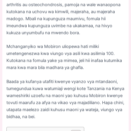
arthritis au osteochondrosis, pamoja na wale wanaopona
kutokana na uchovu wa kimwili, majeraha, au majeraha
madogo. Mbali na kupunguza maumivu, fomula hii
imeundwa kupunguza uvimbe na ukakamaa, na hivyo
kukuza unyumbufu na mwendo bora.
Mchanganyiko wa Mobiron uliopewa hati miliki
umetengenezwa kwa viungo vya asili kwa asilimia 100.
Kutokana na fomula yake ya mimea, jeli hii inafaa kutumika
mara kwa mara bila madhara ya ghafla.
Baada ya kufanya utafiti kwenye vyanzo vya mtandaoni,
tumegundua kuwa watumiaji wengi kote Tanzania na Kenya
wameshiriki uzoefu na maoni yao kuhusu Mobiron kwenye
tovuti maarufu za afya na vikao vya majadiliano. Hapa chini,
utapata maelezo zaidi kuhusu maoni ya wateja, viungo vya
bidhaa, na bei.