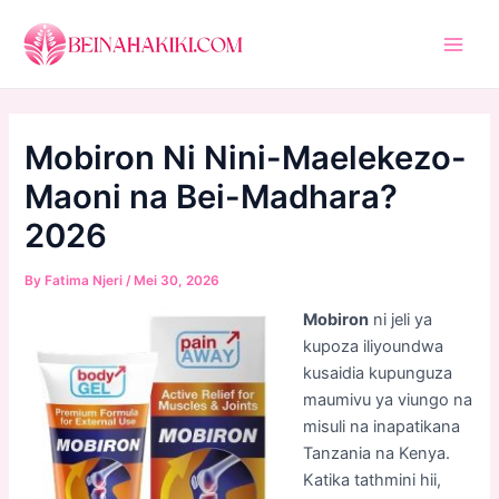
Skip
to
Main
content
Men
Mobiron Ni Nini-Maelekezo-
Maoni na Bei-Madhara?
2026
By
Fatima Njeri
/
Mei 30, 2026
Mobiron
ni jeli ya
kupoza iliyoundwa
kusaidia kupunguza
maumivu ya viungo na
misuli na inapatikana
Tanzania na Kenya.
Katika tathmini hii,