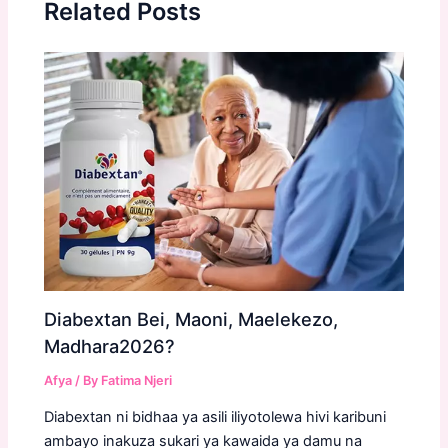
Related Posts
Diabextan Bei, Maoni, Maelekezo,
Madhara2026?
Afya
/ By
Fatima Njeri
Diabextan ni bidhaa ya asili iliyotolewa hivi karibuni
ambayo inakuza sukari ya kawaida ya damu na