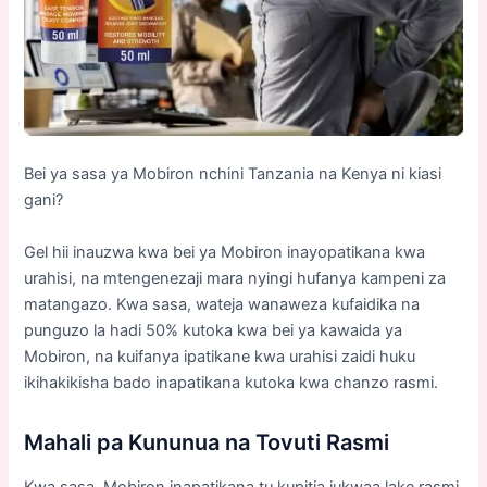
Bei ya sasa ya Mobiron nchini Tanzania na Kenya ni kiasi
gani?
Gel hii inauzwa kwa bei ya Mobiron inayopatikana kwa
urahisi, na mtengenezaji mara nyingi hufanya kampeni za
matangazo. Kwa sasa, wateja wanaweza kufaidika na
punguzo la hadi 50% kutoka kwa bei ya kawaida ya
Mobiron, na kuifanya ipatikane kwa urahisi zaidi huku
ikihakikisha bado inapatikana kutoka kwa chanzo rasmi.
Mahali pa Kununua na Tovuti Rasmi
Kwa sasa, Mobiron inapatikana tu kupitia jukwaa lake rasmi