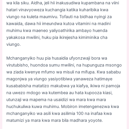
wa kila siku. Aidha, jeli hii inakusudiwa kupambana na viini
hatari vinavyoweza kuchangia katika kuharibika kwa
viungo na kuleta maumivu. Tofauti na bidhaa nyingi za
kawaida, dawa hii imeundwa kutoa vitamini na madini
muhimu kwa maeneo yaliyoathirika ambayo huenda
yakakosa mwilini, huku pia ikirejesha kimiminika cha
viungo.
Mchanganyiko huu pia husaidia ufyonzwaji bora wa
virutubisho, huondoa sumu mwilini, na hupunguza msongo
wa ziada kwenye mfumo wa misuli na mifupa. Kwa sababu
magonjwa ya viungo yasiyotibiwa yanaweza hatimaye
kusababisha matatizo makubwa ya kiafya, ikiwa ni pamoja
na uwezo mdogo wa kutembea au hata kupooza kiasi,
utunzaji wa mapema na usaidizi wa mara kwa mara
huchukuliwa kuwa muhimu. Mobiron imetengenezwa kwa
mchanganyiko wa asili kwa asilimia 100 na inafaa kwa
matumizi ya mara kwa mara bila madhara yoyote.