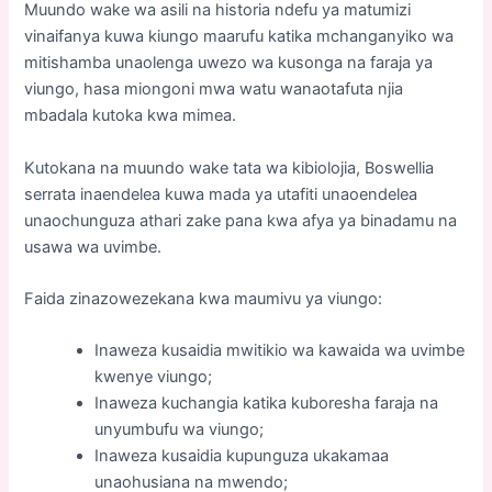
Muundo wake wa asili na historia ndefu ya matumizi
vinaifanya kuwa kiungo maarufu katika mchanganyiko wa
mitishamba unaolenga uwezo wa kusonga na faraja ya
viungo, hasa miongoni mwa watu wanaotafuta njia
mbadala kutoka kwa mimea.
Kutokana na muundo wake tata wa kibiolojia, Boswellia
serrata inaendelea kuwa mada ya utafiti unaoendelea
unaochunguza athari zake pana kwa afya ya binadamu na
usawa wa uvimbe.
Faida zinazowezekana kwa maumivu ya viungo:
Inaweza kusaidia mwitikio wa kawaida wa uvimbe
kwenye viungo;
Inaweza kuchangia katika kuboresha faraja na
unyumbufu wa viungo;
Inaweza kusaidia kupunguza ukakamaa
unaohusiana na mwendo;