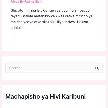
Afya
/ By
Fatima Njeri
Glucoton ni jina la vidonge vya ubunifu ambavyo
tayari vinaleta mafanikio ya kweli katika mitindo ya
maisha yenye afya siku hizi. Iliyoundwa ili kutoa
udhibiti…
S
e
a
r
c
h
f
Machapisho ya Hivi Karibuni
o
r