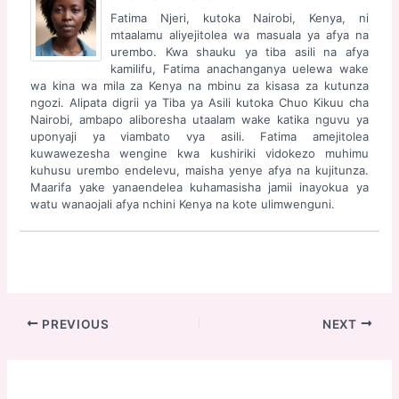
Fatima Njeri, kutoka Nairobi, Kenya, ni
mtaalamu aliyejitolea wa masuala ya afya na
urembo. Kwa shauku ya tiba asili na afya
kamilifu, Fatima anachanganya uelewa wake
wa kina wa mila za Kenya na mbinu za kisasa za kutunza
ngozi. Alipata digrii ya Tiba ya Asili kutoka Chuo Kikuu cha
Nairobi, ambapo aliboresha utaalam wake katika nguvu ya
uponyaji ya viambato vya asili. Fatima amejitolea
kuwawezesha wengine kwa kushiriki vidokezo muhimu
kuhusu urembo endelevu, maisha yenye afya na kujitunza.
Maarifa yake yanaendelea kuhamasisha jamii inayokua ya
watu wanaojali afya nchini Kenya na kote ulimwenguni.
Post
PREVIOUS
NEXT
navigation