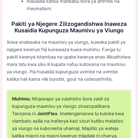
Inasaidia katika matibabu bora ya arthritis na
rheumatism.
Pakiti ya Njegere Zilizogandishwa Inaweza
Kusaidia Kupunguza Maumivu ya Viungo
Ikiwa unateseka na maumivu ya viungo, kuweka pakiti ya
njegere kwenye friji kunaweza kuwa muhimu. Funga tu
pakiti kwenye kitambaa na upake kwenye eneo lililoathiriwa
mara tatu kwa siku ili kupata nafuu kutokana na maumivu
ya viungo. Pia husaidia kupunguza uvimbe na uvimbe
katika hali kama vile bursitis, gout na osteoarthritis.
Muhimu:
Mojawapo ya suluhisho bora zaidi za
kupunguza maumivu ya viungo zinazopatikana
Tanzania ni
JointFlex
. Imetengenezwa tu kutoka kwa
viambato asilia na inafanya kazi vizuri kutibu matatizo
ya viungo na kuboresha uhamaji. Mapitio ya wateja
katika maoni na maoni kwenye mijadala ni chanya.