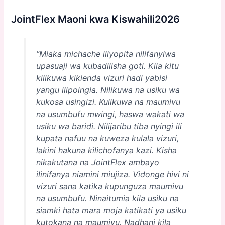
JointFlex Maoni kwa Kiswahili2026
“Miaka michache iliyopita nilifanyiwa
upasuaji wa kubadilisha goti. Kila kitu
kilikuwa kikienda vizuri hadi yabisi
yangu ilipoingia. Nilikuwa na usiku wa
kukosa usingizi. Kulikuwa na maumivu
na usumbufu mwingi, haswa wakati wa
usiku wa baridi. Nilijaribu tiba nyingi ili
kupata nafuu na kuweza kulala vizuri,
lakini hakuna kilichofanya kazi. Kisha
nikakutana na JointFlex ambayo
ilinifanya niamini miujiza. Vidonge hivi ni
vizuri sana katika kupunguza maumivu
na usumbufu. Ninaitumia kila usiku na
siamki hata mara moja katikati ya usiku
kutokana na maumivu. Nadhani kila