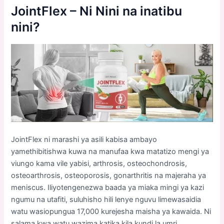
JointFlex – Ni Nini na
inatibu
nini?
JointFlex ni marashi ya asili kabisa ambayo
yamethibitishwa kuwa na manufaa kwa matatizo mengi ya
viungo kama vile yabisi, arthrosis, osteochondrosis,
osteoarthrosis, osteoporosis, gonarthritis na majeraha ya
meniscus. Iliyotengenezwa baada ya miaka mingi ya kazi
ngumu na utafiti, suluhisho hili lenye nguvu limewasaidia
watu wasiopungua 17,000 kurejesha maisha ya kawaida. Ni
salama kwa watu wazima katika kila kundi la umri.