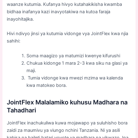
waanze kutumia. Kufanya hivyo kutahakikisha kwamba
bidhaa inafanya kazi inavyotakiwa na kutoa faraja
inayohitajika.
Hivi ndivyo jinsi ya kutumia vidonge vya JointFlex kwa njia
sahihi:
Soma maagizo ya matumizi kwenye kifurushi
Chukua kidonge 1 mara 2-3 kwa siku na glasi ya
maji.
Tumia vidonge kwa mwezi mzima wa kalenda
kwa matokeo bora.
JointFlex Malalamiko kuhusu Madhara na
Tahadhari
JointFlex inachukuliwa kuwa mojawapo ya suluhisho bora
zaidi za maumivu ya viungo nchini Tanzania. Ni ya asili
kabisa na haileti hatari yoyote ya madhara na vikwazo. Ina