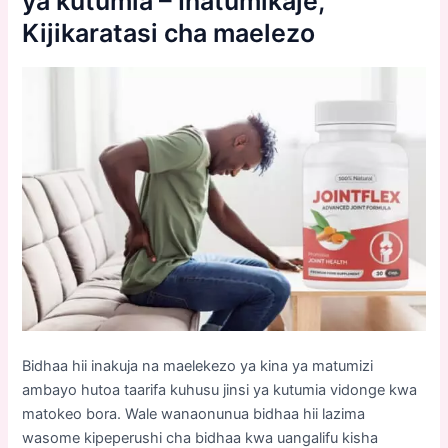
ya kutumia – Inatumikaje,
Kijikaratasi cha maelezo
Bidhaa hii inakuja na maelekezo ya kina ya matumizi
ambayo hutoa taarifa kuhusu jinsi ya kutumia vidonge kwa
matokeo bora. Wale wanaonunua bidhaa hii lazima
wasome kipeperushi cha bidhaa kwa uangalifu kisha