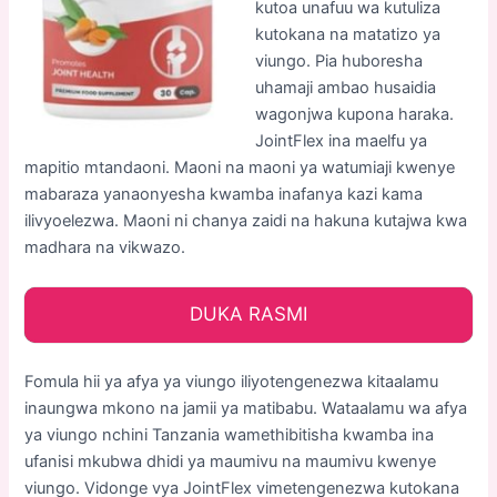
kutoa unafuu wa kutuliza
kutokana na matatizo ya
viungo. Pia huboresha
uhamaji ambao husaidia
wagonjwa kupona haraka.
JointFlex ina maelfu ya
mapitio mtandaoni. Maoni na maoni ya watumiaji kwenye
mabaraza yanaonyesha kwamba inafanya kazi kama
ilivyoelezwa. Maoni ni chanya zaidi na hakuna kutajwa kwa
madhara na vikwazo.
DUKA RASMI
Fomula hii ya afya ya viungo iliyotengenezwa kitaalamu
inaungwa mkono na jamii ya matibabu. Wataalamu wa afya
ya viungo nchini Tanzania wamethibitisha kwamba ina
ufanisi mkubwa dhidi ya maumivu na maumivu kwenye
viungo. Vidonge vya JointFlex vimetengenezwa kutokana