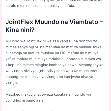
harufu nzuri na haiachi mabaki ya mafuta.
JointFlex
Muundo na Viambato –
Kina nini?
Muundo wa JointFlex ni wa asili kabisa. Ina dondoo za
mimea zenye nguvu na manufaa na mafuta muhimu ikiwa
ni pamoja na mafuta muhimu ya FIR, mafuta muhimu ya
kafuri, mafuta muhimu ya mdalasini, dondoo la mmea wa
kikapu na mimea mingine kadhaa ya dawa. Mchanganyiko
wa viungo hivi vya ajabu vilivyojaribiwa kwa muda mrefu
hupunguza maumivu ya viungo na kurejesha afya ya
viungo.
Matokeo makuu unayoweza kupata na muundo wa
JointFlex ni pamoja na: