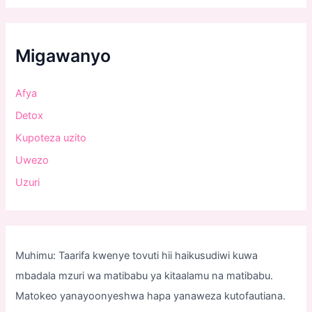
Migawanyo
Afya
Detox
Kupoteza uzito
Uwezo
Uzuri
Muhimu: Taarifa kwenye tovuti hii haikusudiwi kuwa
mbadala mzuri wa matibabu ya kitaalamu na matibabu.
Matokeo yanayoonyeshwa hapa yanaweza kutofautiana.