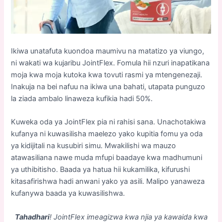
Ikiwa unatafuta kuondoa maumivu na matatizo ya viungo,
ni wakati wa kujaribu JointFlex. Fomula hii nzuri inapatikana
moja kwa moja kutoka kwa tovuti rasmi ya mtengenezaji.
Inakuja na bei nafuu na ikiwa una bahati, utapata punguzo
la ziada ambalo linaweza kufikia hadi 50%.
Kuweka oda ya JointFlex pia ni rahisi sana. Unachotakiwa
kufanya ni kuwasilisha maelezo yako kupitia fomu ya oda
ya kidijitali na kusubiri simu. Mwakilishi wa mauzo
atawasiliana nawe muda mfupi baadaye kwa madhumuni
ya uthibitisho. Baada ya hatua hii kukamilika, kifurushi
kitasafirishwa hadi anwani yako ya asili. Malipo yanaweza
kufanywa baada ya kuwasilishwa.
Tahadhari
! JointFlex imeagizwa kwa njia ya kawaida kwa