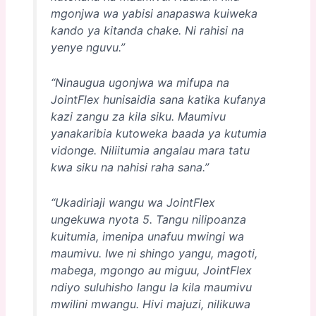
mgonjwa wa yabisi anapaswa kuiweka
kando ya kitanda chake. Ni rahisi na
yenye nguvu.”
“Ninaugua ugonjwa wa mifupa na
JointFlex hunisaidia sana katika kufanya
kazi zangu za kila siku. Maumivu
yanakaribia kutoweka baada ya kutumia
vidonge. Niliitumia angalau mara tatu
kwa siku na nahisi raha sana.”
“Ukadiriaji wangu wa JointFlex
ungekuwa nyota 5. Tangu nilipoanza
kuitumia, imenipa unafuu mwingi wa
maumivu. Iwe ni shingo yangu, magoti,
mabega, mgongo au miguu, JointFlex
ndiyo suluhisho langu la kila maumivu
mwilini mwangu. Hivi majuzi, nilikuwa