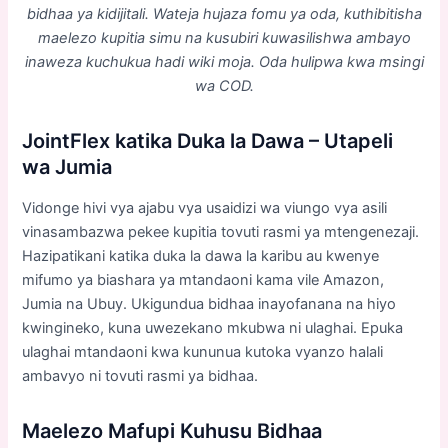
bidhaa ya kidijitali. Wateja hujaza fomu ya oda, kuthibitisha
maelezo kupitia simu na kusubiri kuwasilishwa ambayo
inaweza kuchukua hadi wiki moja. Oda hulipwa kwa msingi
wa COD.
JointFlex katika Duka la Dawa – Utapeli
wa Jumia
Vidonge hivi vya ajabu vya usaidizi wa viungo vya asili
vinasambazwa pekee kupitia tovuti rasmi ya mtengenezaji.
Hazipatikani katika duka la dawa la karibu au kwenye
mifumo ya biashara ya mtandaoni kama vile Amazon,
Jumia na Ubuy. Ukigundua bidhaa inayofanana na hiyo
kwingineko, kuna uwezekano mkubwa ni ulaghai. Epuka
ulaghai mtandaoni kwa kununua kutoka vyanzo halali
ambavyo ni tovuti rasmi ya bidhaa.
Maelezo Mafupi Kuhusu Bidhaa