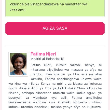
Vidonge pia vinapendekezwa na madaktari wa
kitaalamu.
AGIZA SASA
Fatima Njeri
at
Mhariri
BeinaHakiki
Fatima Njeri, kutoka Nairobi, Kenya, ni
mtaalamu aliyejitolea wa masuala ya afya na
urembo. Kwa shauku ya tiba asili na afya
kamilifu, Fatima anachanganya uelewa wake
wa kina wa mila za Kenya na mbinu za kisasa za kutunza
ngozi. Alipata digrii ya Tiba ya Asili kutoka Chuo Kikuu cha
Nairobi, ambapo aliboresha utaalam wake katika nguvu ya
uponyaji ya viambato vya asili. Fatima amejitolea
kuwawezesha wengine kwa kushiriki vidokezo muhimu
kuhusu urembo endelevu, maisha yenye afya na kujitunza.