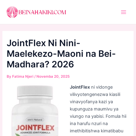
Skip
to
Main
content
Men
JointFlex Ni Nini-
Maelekezo-Maoni na Bei-
Madhara? 2026
By
Fatima Njeri
/
Novemba 20, 2025
JointFlex
ni vidonge
vilivyotengenezwa kiasili
vinavyofanya kazi ya
kupunguza maumivu ya
viungo na yabisi. Fomula hii
ina harufu nzuri na
imethibitishwa kimatibabu