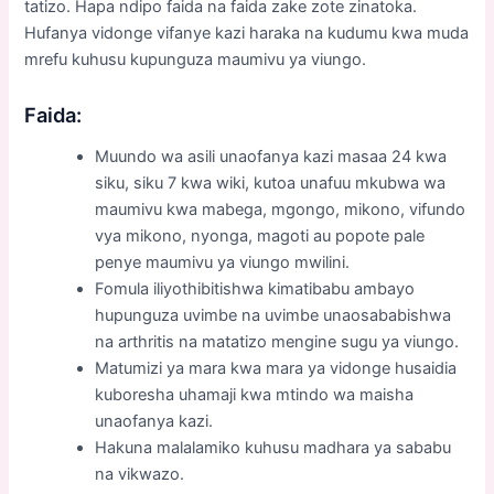
tatizo. Hapa ndipo faida na faida zake zote zinatoka.
Hufanya vidonge vifanye kazi haraka na kudumu kwa muda
mrefu kuhusu kupunguza maumivu ya viungo.
Faida:
Muundo wa asili unaofanya kazi masaa 24 kwa
siku, siku 7 kwa wiki, kutoa unafuu mkubwa wa
maumivu kwa mabega, mgongo, mikono, vifundo
vya mikono, nyonga, magoti au popote pale
penye maumivu ya viungo mwilini.
Fomula iliyothibitishwa kimatibabu ambayo
hupunguza uvimbe na uvimbe unaosababishwa
na arthritis na matatizo mengine sugu ya viungo.
Matumizi ya mara kwa mara ya vidonge husaidia
kuboresha uhamaji kwa mtindo wa maisha
unaofanya kazi.
Hakuna malalamiko kuhusu madhara ya sababu
na vikwazo.