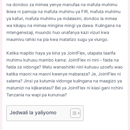
na dondoo za mimea yenye manufaa na mafuta muhimu
ikiwa ni pamoja na mafuta muhimu ya FIR, mafuta muhimu
ya kafuri, mafuta muhimu ya mdalasini, dondoo la mmea
wa kikapu na mimea mingine mingi ya dawa. Kulingana na
mtengenezaji, muundo huo unafanya kazi vizuri kwa
maumivu rahisi na pia kwa matatizo sugu ya viungo.
Katika mapitio haya ya kina ya JointFlex, utapata taarifa
muhimu kuhusu mambo kama: JointFlex ni nini – faida na
faida za vidonge? Watu wanashiriki nini kuhusu uzoefu wao
katika maoni na maoni kwenye mabaraza? Je, JointFlex ni
salama? Jinsi ya kutumia vidonge kulingana na maagizo ya
matumizi na kijikaratasi? Bei ya JointFlex ni kiasi gani nchini
Tanzania na wapi pa kununua?
Jedwali la yaliyomo