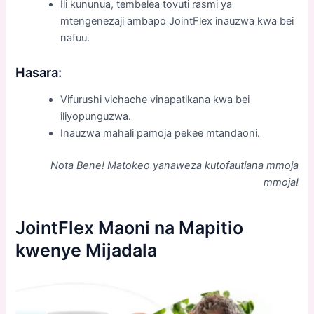
Ili kununua, tembelea tovuti rasmi ya
mtengenezaji ambapo JointFlex inauzwa kwa bei
nafuu.
Hasara:
Vifurushi vichache vinapatikana kwa bei
iliyopunguzwa.
Inauzwa mahali pamoja pekee mtandaoni.
Nota Bene! Matokeo yanaweza kutofautiana mmoja
mmoja!
JointFlex Maoni na M
apitio
kwenye Mijadala