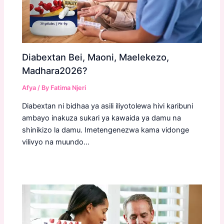
Diabextan Bei, Maoni, Maelekezo,
Madhara2026?
Afya
/ By
Fatima Njeri
Diabextan ni bidhaa ya asili iliyotolewa hivi karibuni
ambayo inakuza sukari ya kawaida ya damu na
shinikizo la damu. Imetengenezwa kama vidonge
vilivyo na muundo…