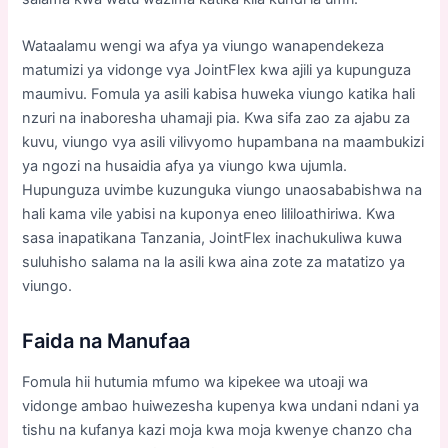
Wataalamu wengi wa afya ya viungo wanapendekeza
matumizi ya vidonge vya JointFlex kwa ajili ya kupunguza
maumivu. Fomula ya asili kabisa huweka viungo katika hali
nzuri na inaboresha uhamaji pia. Kwa sifa zao za ajabu za
kuvu, viungo vya asili vilivyomo hupambana na maambukizi
ya ngozi na husaidia afya ya viungo kwa ujumla.
Hupunguza uvimbe kuzunguka viungo unaosababishwa na
hali kama vile yabisi na kuponya eneo lililoathiriwa. Kwa
sasa inapatikana Tanzania, JointFlex inachukuliwa kuwa
suluhisho salama na la asili kwa aina zote za matatizo ya
viungo.
Faida na Manufaa
Fomula hii hutumia mfumo wa kipekee wa utoaji wa
vidonge ambao huiwezesha kupenya kwa undani ndani ya
tishu na kufanya kazi moja kwa moja kwenye chanzo cha