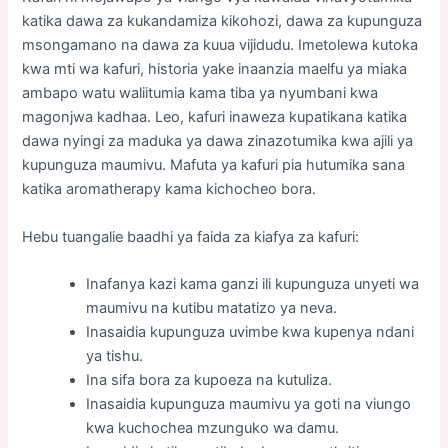
katika dawa za kukandamiza kikohozi, dawa za kupunguza
msongamano na dawa za kuua vijidudu. Imetolewa kutoka
kwa mti wa kafuri, historia yake inaanzia maelfu ya miaka
ambapo watu waliitumia kama tiba ya nyumbani kwa
magonjwa kadhaa. Leo, kafuri inaweza kupatikana katika
dawa nyingi za maduka ya dawa zinazotumika kwa ajili ya
kupunguza maumivu. Mafuta ya kafuri pia hutumika sana
katika aromatherapy kama kichocheo bora.
Hebu tuangalie baadhi ya faida za kiafya za kafuri:
Inafanya kazi kama ganzi ili kupunguza unyeti wa
maumivu na kutibu matatizo ya neva.
Inasaidia kupunguza uvimbe kwa kupenya ndani
ya tishu.
Ina sifa bora za kupoeza na kutuliza.
Inasaidia kupunguza maumivu ya goti na viungo
kwa kuchochea mzunguko wa damu.