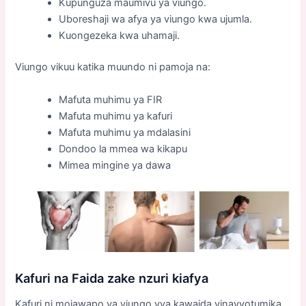
Kupunguza maumivu ya viungo.
Uboreshaji wa afya ya viungo kwa ujumla.
Kuongezeka kwa uhamaji.
Viungo vikuu katika muundo ni pamoja na:
Mafuta muhimu ya FIR
Mafuta muhimu ya kafuri
Mafuta muhimu ya mdalasini
Dondoo la mmea wa kikapu
Mimea mingine ya dawa
Kafuri na Faida zake nzuri kiafya
Kafuri ni mojawapo ya viungo vya kawaida vinavyotumika