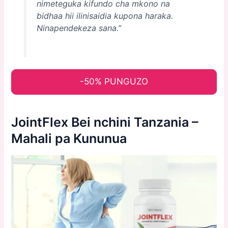
nimeteguka kifundo cha mkono na
bidhaa hii ilinisaidia kupona haraka.
Ninapendekeza sana.”
-50% PUNGUZO
JointFlex Bei nchini Tanzania –
Mahali pa Kununua