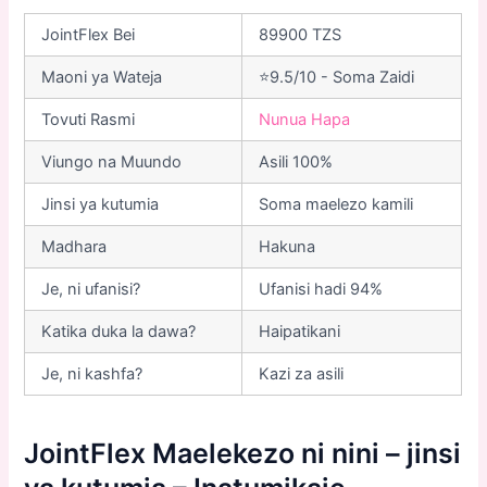
JointFlex Bei
89900 TZS
Maoni ya Wateja
⭐9.5/10 - Soma Zaidi
Tovuti Rasmi
Nunua Hapa
Viungo na Muundo
Asili 100%
Jinsi ya kutumia
Soma maelezo kamili
Madhara
Hakuna
Je, ni ufanisi?
Ufanisi hadi 94%
Katika duka la dawa?
Haipatikani
Je, ni kashfa?
Kazi za asili
JointFlex
Maelekezo ni nini
–
jinsi