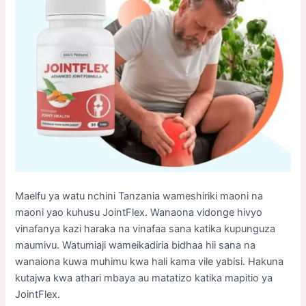
Maelfu ya watu nchini Tanzania wameshiriki maoni na
maoni yao kuhusu JointFlex. Wanaona vidonge hivyo
vinafanya kazi haraka na vinafaa sana katika kupunguza
maumivu. Watumiaji wameikadiria bidhaa hii sana na
wanaiona kuwa muhimu kwa hali kama vile yabisi. Hakuna
kutajwa kwa athari mbaya au matatizo katika mapitio ya
JointFlex.